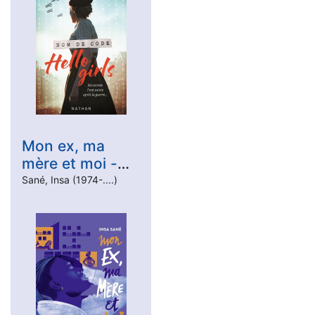
Mon ex, ma
mère et moi -
Roman ado -
Sané, Insa (1974-....)
Banlieue -
Amour - Famille