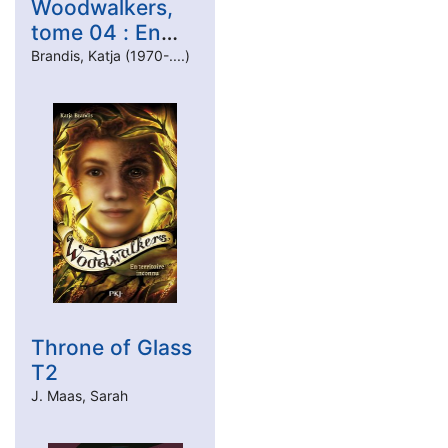
Woodwalkers,
tome 04 : En
territoire
Brandis, Katja (1970-....)
inconnu
Throne of Glass
T2
J. Maas, Sarah