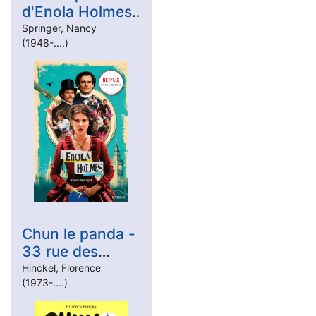
d'Enola Holmes
- Tome 1 - La
Springer, Nancy
(1948-....)
Double
disparition
Chun le panda -
33 rue des
Tilleuls - Roman
Hinckel, Florence
(1973-....)
grand format -
Dès 9 ans -