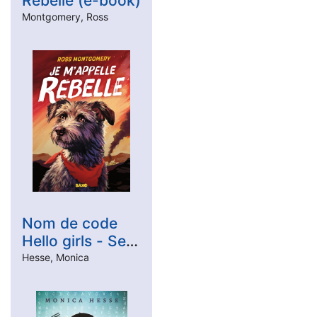
Rebelle (e-book)
Montgomery, Ross
Nom de code
Hello girls - Ses
secrets l'ont
Hesse, Monica
suivie après la
guerre - Young
Adult