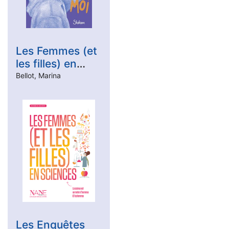
Les Femmes (et
les filles) en
science
Bellot, Marina
Les Enquêtes