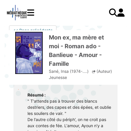
Aller
au
contenu
principal
LIVRES
Mode d'emploi
<< Page précédente
Catalogue
Menu
Mon
Mon ex, ma mère et
Mon compte
PRESSE
E-books
mobile
compte
moi - Roman ado -
responsive
AUDIO
Mangas
J'AI DEJA UN COMPTE
Banlieue - Amour -
mobile
Livres audio
Je me connecte
VIDÉO
Musique
Famille
Sané, Insa (1974-....)
(Auteur)
Je me connecte pour la première fois
COURS EN LIGNE
Podcasts Radio France
Jeunesse
JE N'AI PAS DE COMPTE
JEUNESSE
Livres audio
Je me préinscris
Résumé :
" T'attends pas à trouver des blancs
J'AI BESOIN D'AIDE
destriers, des capes et des épées, et oublie
les souliers de vair. "
Aide à la connexion
De l'autre côté du périph', on ne croit pas
aux contes de fée. L'amour, Ayoun n'y a
J'ai oublié mon mot de passe