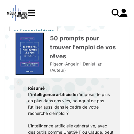
Aller
au
contenu
principal
LIVRES
Mode d'emploi
<< Page précédente
Catalogue
Menu
Mon
50 prompts pour
Mon compte
PRESSE
E-books
mobile
compte
trouver l'emploi de vos
responsive
AUDIO
Mangas
J'AI DEJA UN COMPTE
rêves
mobile
Livres audio
Je me connecte
VIDÉO
Musique
Pigeon-Angelini, Daniel
(Auteur)
Je me connecte pour la première fois
COURS EN LIGNE
Podcasts Radio France
JE N'AI PAS DE COMPTE
JEUNESSE
Livres audio
Résumé :
L’
intelligence artificielle
s’impose de plus
Je me préinscris
en plus dans nos vies, pour­quoi ne pas
J'AI BESOIN D'AIDE
l’utiliser aussi dans le cadre de votre
recherche d’emploi ?
Aide à la connexion
L’intelligence artificielle générative, avec
J'ai oublié mon mot de passe
des outils comme ChatGPT ou Claude, peut