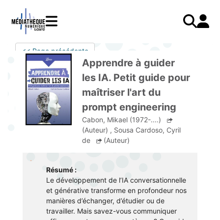
Aller
au
contenu
principal
LIVRES
Mode d'emploi
<< Page précédente
Catalogue
Menu
Mon
Apprendre à guider
Mon compte
PRESSE
E-books
mobile
compte
les IA. Petit guide pour
responsive
AUDIO
Mangas
J'AI DEJA UN COMPTE
maîtriser l'art du
mobile
Livres audio
Je me connecte
VIDÉO
Musique
prompt engineering
Cabon, Mikael (1972-....)
Je me connecte pour la première fois
COURS EN LIGNE
Podcasts Radio France
(Auteur)
,
Sousa Cardoso, Cyril
JE N'AI PAS DE COMPTE
JEUNESSE
Livres audio
de
(Auteur)
Je me préinscris
Résumé :
J'AI BESOIN D'AIDE
Le développement de l’IA conversationnelle
et générative transforme en profondeur nos
Aide à la connexion
manières d’échanger, d’étudier ou de
travailler. Mais savez-vous communiquer
J'ai oublié mon mot de passe