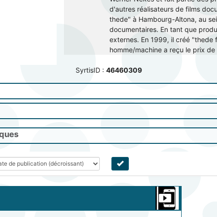
d'autres réalisateurs de films do
thede" à Hambourg-Altona, au sein 
documentaires. En tant que produc
externes. En 1999, il créé "thede 
homme/machine a reçu le prix de 
SyrtisID :
46460309
iques