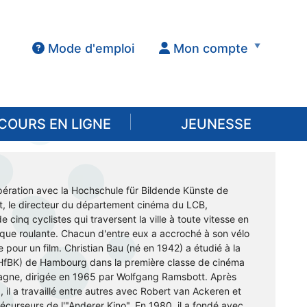
Mode d'emploi
Mon compte
COURS EN LIGNE
JEUNESSE
pération avec la Hochschule für Bildende Künste de
 le directeur du département cinéma du LCB,
e cinq cyclistes qui traversent la ville à toute vitesse en
que roulante. Chacun d'entre eux a accroché à son vélo
pour un film. Christian Bau (né en 1942) a étudié à la
(HfBK) de Hambourg dans la première classe de cinéma
magne, dirigée en 1965 par Wolfgang Ramsbott. Après
il a travaillé entre autres avec Robert van Ackeren et
écurseurs de l'"Anderer Kino". En 1980, il a fondé avec