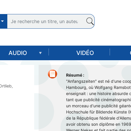
Aller
au
contenu
principal
AUDIO
VIDÉO
Résumé :
"Anfangszeiten" est né d'une coo
Ortlieb,
Hambourg, où Wolfgang Ramsbott,
enseignait : une histoire absurde d
tant que publicité cinématographi
un morceau d'une publicité géante 
Hochschule für Bildende Künste 
de la République fédérale d'Alle
avoir obtenu son diplôme en 1969, 
Werner Nekes et fait partie des pr