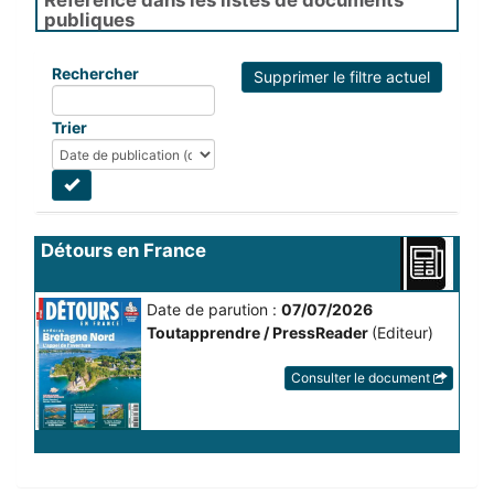
Référencé dans les listes de documents
publiques
Rechercher
Supprimer le filtre actuel
Trier
Détours en France
Date de parution :
07/07/2026
Toutapprendre / PressReader
(Editeur)
Consulter le document