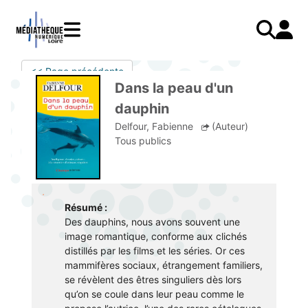
Aller
au
contenu
principal
LIVRES
Mode d'emploi
<< Page précédente
Catalogue
Menu
Mon
Dans la peau d'un
Mon compte
PRESSE
E-books
mobile
compte
dauphin
responsive
AUDIO
Mangas
J'AI DEJA UN COMPTE
Delfour, Fabienne
(Auteur)
mobile
Tous publics
Livres audio
Je me connecte
VIDÉO
Musique
Je me connecte pour la première fois
COURS EN LIGNE
Podcasts Radio France
JE N'AI PAS DE COMPTE
JEUNESSE
Livres audio
Résumé :
Je me préinscris
Des dauphins, nous avons souvent une
image romantique, conforme aux clichés
J'AI BESOIN D'AIDE
distillés par les films et les séries. Or ces
mammifères sociaux, étrangement familiers,
Aide à la connexion
se révèlent des êtres singuliers dès lors
qu’on se coule dans leur peau comme le
J'ai oublié mon mot de passe