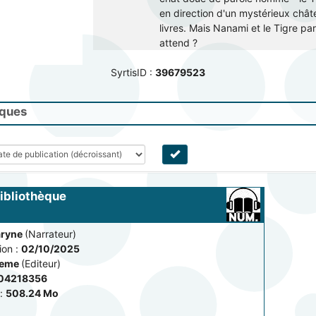
en direction d'un mystérieux chât
livres. Mais Nanami et le Tigre par
attend ?
SyrtisID :
39679523
iques
bibliothèque
aryne
(Narrateur)
on :
02/10/2025
leme
(Editeur)
04218356
:
508.24 Mo