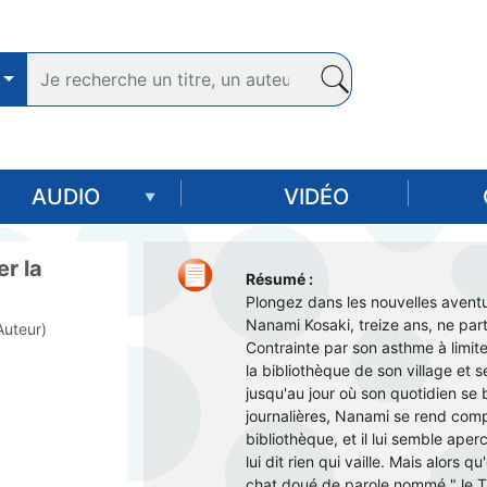
Aller
au
contenu
principal
AUDIO
VIDÉO
er la
Résumé :
Plongez dans les nouvelles avent
Nanami Kosaki, treize ans, ne pa
Auteur)
Contrainte par son asthme à limit
la bibliothèque de son village et s
jusqu'au jour où son quotidien se
journalières, Nanami se rend com
bibliothèque, et il lui semble ap
lui dit rien qui vaille. Mais alors q
chat doué de parole nommé " le Tig