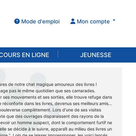
Mode d'emploi
Mon compte
COURS EN LIGNE
JEUNESSE
ures de notre chat magique amoureux des livres !
rtage pas le même quotidien que ses camarades.
er ses mouvements et ses sorties, elle trouve refuge dans
e réconforte dans les livres, devenus ses meilleurs amis...
 bouleverse complètement. Lors d'une de ses visites
pte que des ouvrages disparaissent des rayons de la
ercevoir un homme suspect, dont le comportement furtif ne
u'elle se décide à le suivre, apparaît au milieu des livres un
re ". Loin de se laisser impressionner, les voici lancés