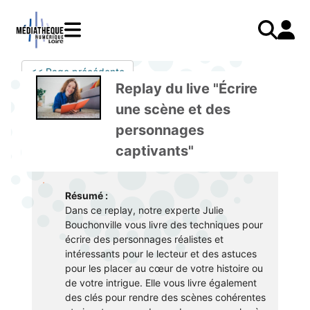
Aller
au
contenu
principal
LIVRES
Mode d'emploi
<< Page précédente
Catalogue
Menu
Mon
Replay du live "Écrire
Mon compte
PRESSE
E-books
mobile
compte
une scène et des
responsive
AUDIO
Mangas
J'AI DEJA UN COMPTE
personnages
mobile
Livres audio
Je me connecte
VIDÉO
Musique
captivants"
Je me connecte pour la première fois
COURS EN LIGNE
Podcasts Radio France
Résumé :
JE N'AI PAS DE COMPTE
JEUNESSE
Livres audio
Dans ce replay, notre experte Julie
Je me préinscris
Bouchonville vous livre des techniques pour
écrire des personnages réalistes et
J'AI BESOIN D'AIDE
intéressants pour le lecteur et des astuces
pour les placer au cœur de votre histoire ou
Aide à la connexion
de votre intrigue. Elle vous livre également
des clés pour rendre des scènes cohérentes
J'ai oublié mon mot de passe