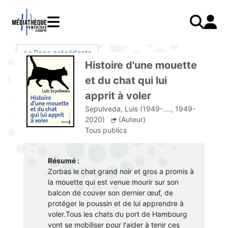
Aller
au
contenu
principal
LIVRES
Mode d'emploi
<< Page précédente
Catalogue
Menu
Mon
Histoire d'une mouette
Mon compte
PRESSE
E-books
mobile
compte
et du chat qui lui
responsive
AUDIO
Mangas
J'AI DEJA UN COMPTE
apprit à voler
mobile
Livres audio
Je me connecte
VIDÉO
Musique
Sepulveda, Luis (1949-...., 1949-
2020)
(Auteur)
Je me connecte pour la première fois
COURS EN LIGNE
Podcasts Radio France
Tous publics
JE N'AI PAS DE COMPTE
JEUNESSE
Livres audio
Résumé :
Je me préinscris
Zorbas le chat grand noir et gros a promis à
J'AI BESOIN D'AIDE
la mouette qui est venue mourir sur son
balcon de couver son dernier œuf, de
Aide à la connexion
protéger le poussin et de lui apprendre à
voler.Tous les chats du port de Hambourg
J'ai oublié mon mot de passe
vont se mobiliser pour l'aider à tenir ces