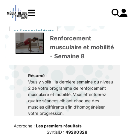
Aller
au
contenu
principal
LIVRES
Mode d'emploi
<< Page précédente
Catalogue
Menu
Mon
Renforcement
Mon compte
PRESSE
E-books
mobile
compte
musculaire et mobilité
responsive
AUDIO
Mangas
J'AI DEJA UN COMPTE
- Semaine 8
mobile
Livres audio
Je me connecte
VIDÉO
Musique
Je me connecte pour la première fois
COURS EN LIGNE
Podcasts Radio France
Résumé :
Vous y voilà : la dernière semaine du niveau
JE N'AI PAS DE COMPTE
JEUNESSE
Livres audio
2 de votre programme de renforcement
musculaire et mobilité. Vous effectuerez
Je me préinscris
quatre séances ciblant chacune des
J'AI BESOIN D'AIDE
muscles différents afin d'homogénéiser
votre progression.
Aide à la connexion
Accroche :
Les premiers résultats
J'ai oublié mon mot de passe
SyrtisID :
49290328