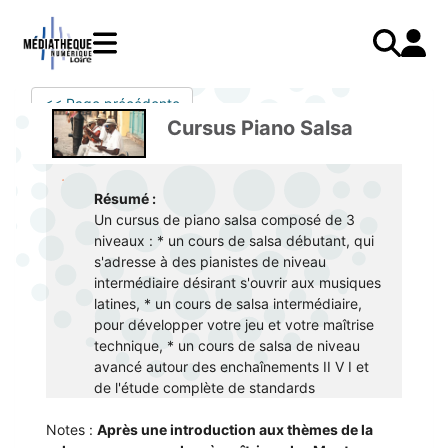
Aller
au
contenu
principal
LIVRES
Mode d'emploi
<< Page précédente
Catalogue
Menu
Mon
Cursus Piano Salsa
Mon compte
PRESSE
E-books
mobile
compte
responsive
AUDIO
Mangas
J'AI DEJA UN COMPTE
mobile
Résumé :
Livres audio
Je me connecte
VIDÉO
Musique
Un cursus de piano salsa composé de 3
niveaux : * un cours de salsa débutant, qui
Je me connecte pour la première fois
COURS EN LIGNE
Podcasts Radio France
s'adresse à des pianistes de niveau
intermédiaire désirant s'ouvrir aux musiques
JE N'AI PAS DE COMPTE
JEUNESSE
Livres audio
latines, * un cours de salsa intermédiaire,
Je me préinscris
pour développer votre jeu et votre maîtrise
technique, * un cours de salsa de niveau
J'AI BESOIN D'AIDE
avancé autour des enchaînements II V I et
de l'étude complète de standards
Aide à la connexion
Notes :
Après une introduction aux thèmes de la 
J'ai oublié mon mot de passe