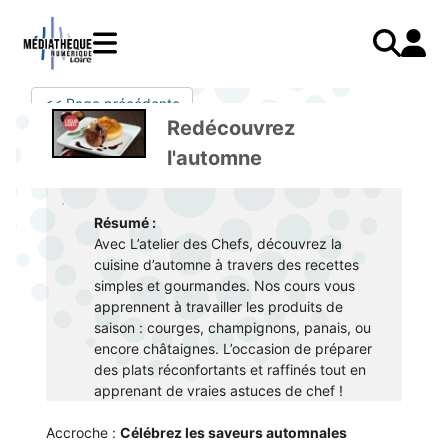
Aller
au
contenu
principal
LIVRES
Mode d'emploi
<< Page précédente
Catalogue
Menu
Mon
Redécouvrez
Mon compte
PRESSE
E-books
mobile
compte
l'automne
responsive
AUDIO
Mangas
J'AI DEJA UN COMPTE
mobile
Livres audio
Je me connecte
VIDÉO
Musique
Résumé :
Avec L’atelier des Chefs, découvrez la
Je me connecte pour la première fois
COURS EN LIGNE
Podcasts Radio France
cuisine d’automne à travers des recettes
JE N'AI PAS DE COMPTE
JEUNESSE
Livres audio
simples et gourmandes. Nos cours vous
apprennent à travailler les produits de
Je me préinscris
saison : courges, champignons, panais, ou
encore châtaignes. L’occasion de préparer
J'AI BESOIN D'AIDE
des plats réconfortants et raffinés tout en
apprenant de vraies astuces de chef !
Aide à la connexion
J'ai oublié mon mot de passe
Accroche :
Célébrez les saveurs automnales