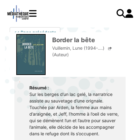
Aller
au
contenu
principal
LIVRES
Mode d'emploi
<< Page précédente
Catalogue
Menu
Mon
Border la bête
Mon compte
PRESSE
E-books
mobile
compte
Vuillemin, Lune (1994-....)
responsive
AUDIO
Mangas
J'AI DEJA UN COMPTE
(Auteur)
mobile
Livres audio
Je me connecte
VIDÉO
Musique
Je me connecte pour la première fois
COURS EN LIGNE
Podcasts Radio France
Résumé :
JE N'AI PAS DE COMPTE
JEUNESSE
Livres audio
Sur les berges d’un lac gelé, la narratrice
Je me préinscris
assiste au sauvetage d’une orignale.
Touchée par Arden, la femme aux mains
J'AI BESOIN D'AIDE
d’araignée, et Jeff, l’homme à l’oeil de verre,
qui se démènent l’un et l’autre pour sauver
Aide à la connexion
l’animale, elle décide de les accompagner
dans le refuge dont ils s’occupent.
J'ai oublié mon mot de passe