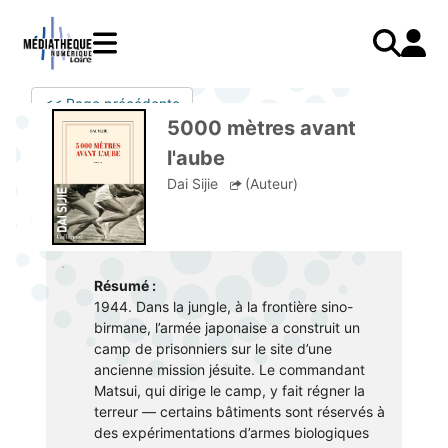
Aller
au
contenu
principal
LIVRES
Mode d'emploi
<< Page précédente
Catalogue
Menu
Mon
5000 mètres avant
Mon compte
PRESSE
E-books
mobile
compte
l'aube
responsive
AUDIO
Mangas
J'AI DEJA UN COMPTE
Dai Sijie
(Auteur)
mobile
Livres audio
Je me connecte
VIDÉO
Musique
Je me connecte pour la première fois
COURS EN LIGNE
Podcasts Radio France
JE N'AI PAS DE COMPTE
JEUNESSE
Livres audio
Résumé :
1944. Dans la jungle, à la frontière sino-
Je me préinscris
birmane, l’armée japonaise a construit un
camp de prisonniers sur le site d’une
J'AI BESOIN D'AIDE
ancienne mission jésuite. Le commandant
Matsui, qui dirige le camp, y fait régner la
Aide à la connexion
terreur — certains bâtiments sont réservés à
J'ai oublié mon mot de passe
des expérimentations d’armes biologiques