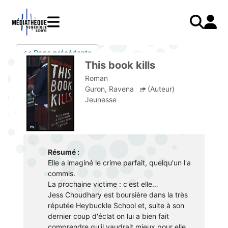
Aller
au
contenu
principal
LIVRES
Mode d'emploi
<< Page précédente
Catalogue
Menu
Mon
This book kills
Mon compte
PRESSE
E-books
mobile
compte
Roman
responsive
AUDIO
Mangas
J'AI DEJA UN COMPTE
Guron, Ravena
(Auteur)
mobile
Jeunesse
Livres audio
Je me connecte
VIDÉO
Musique
Je me connecte pour la première fois
COURS EN LIGNE
Podcasts Radio France
JE N'AI PAS DE COMPTE
JEUNESSE
Livres audio
Résumé :
Elle a imaginé le crime parfait, quelqu'un l'a
Je me préinscris
commis.
J'AI BESOIN D'AIDE
La prochaine victime : c'est elle…
Jess Choudhary est boursière dans la très
Aide à la connexion
réputée Heybuckle School et, suite à son
dernier coup d'éclat on lui a bien fait
J'ai oublié mon mot de passe
comprendre qu'il vaudrait mieux pour elle