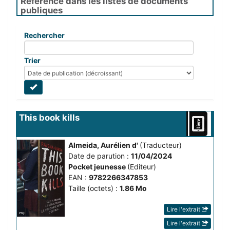
Référencé dans les listes de documents
publiques
Rechercher
Trier
This book kills
Almeida, Aurélien d'
(Traducteur)
Date de parution :
11/04/2024
Pocket jeunesse
(Editeur)
EAN :
9782266347853
Taille (octets) :
1.86 Mo
Lire l'extrait
Lire l'extrait