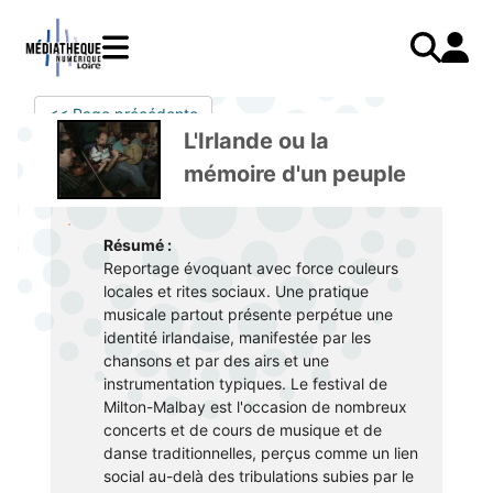
Aller
au
contenu
principal
LIVRES
Mode d'emploi
<< Page précédente
Catalogue
Menu
Mon
L'Irlande ou la
Mon compte
PRESSE
E-books
mobile
compte
mémoire d'un peuple
responsive
AUDIO
Mangas
J'AI DEJA UN COMPTE
mobile
Livres audio
Je me connecte
VIDÉO
Musique
Résumé :
Reportage évoquant avec force couleurs
Je me connecte pour la première fois
COURS EN LIGNE
Podcasts Radio France
locales et rites sociaux. Une pratique
JE N'AI PAS DE COMPTE
JEUNESSE
Livres audio
musicale partout présente perpétue une
identité irlandaise, manifestée par les
Je me préinscris
chansons et par des airs et une
instrumentation typiques. Le festival de
J'AI BESOIN D'AIDE
Milton-Malbay est l'occasion de nombreux
concerts et de cours de musique et de
Aide à la connexion
danse traditionnelles, perçus comme un lien
J'ai oublié mon mot de passe
social au-delà des tribulations subies par le