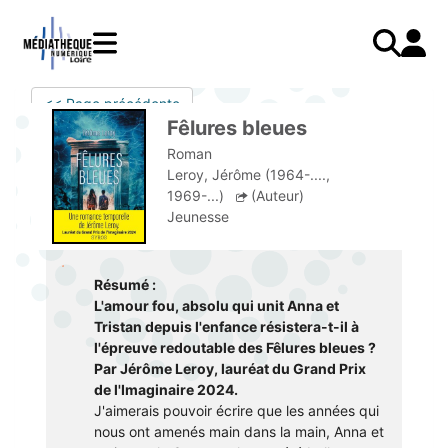
Aller
au
contenu
principal
LIVRES
Mode d'emploi
<< Page précédente
Catalogue
Menu
Mon
Fêlures bleues
Mon compte
PRESSE
E-books
mobile
compte
Roman
responsive
AUDIO
Mangas
J'AI DEJA UN COMPTE
Leroy, Jérôme (1964-....,
mobile
1969-...)
(Auteur)
Livres audio
Je me connecte
VIDÉO
Musique
Jeunesse
Je me connecte pour la première fois
COURS EN LIGNE
Podcasts Radio France
JE N'AI PAS DE COMPTE
JEUNESSE
Livres audio
Résumé :
L'amour fou, absolu qui unit Anna et
Je me préinscris
Tristan depuis l'enfance résistera-t-il à
l'épreuve redoutable des Fêlures bleues ?
J'AI BESOIN D'AIDE
Par Jérôme Leroy, lauréat du Grand Prix
de l'Imaginaire 2024.
Aide à la connexion
J'aimerais pouvoir écrire que les années qui
J'ai oublié mon mot de passe
nous ont amenés main dans la main, Anna et