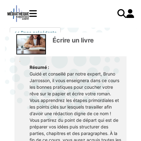
Aller
au
contenu
principal
LIVRES
Mode d'emploi
<< Page précédente
Catalogue
Menu
Mon
Écrire un livre
Mon compte
PRESSE
E-books
mobile
compte
responsive
AUDIO
Mangas
J'AI DEJA UN COMPTE
mobile
Livres audio
Je me connecte
VIDÉO
Musique
Résumé :
Guidé et conseillé par notre expert, Bruno
Je me connecte pour la première fois
COURS EN LIGNE
Podcasts Radio France
Jarrosson, il vous enseignera dans ce cours
les bonnes pratiques pour coucher votre
JE N'AI PAS DE COMPTE
JEUNESSE
Livres audio
rêve sur le papier et écrire votre roman.
Vous apprendrez les étapes primordiales et
Je me préinscris
les points clés sur lesquels travailler afin
J'AI BESOIN D'AIDE
d’avoir une rédaction digne de ce nom !
Vous partirez du point de départ qui est de
Aide à la connexion
préparer vos idées puis structurer des
parties, chapitres et des paragraphes. À la
J'ai oublié mon mot de passe
fin de ce cours, vous aurez acquis toutes les