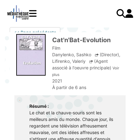
Aller
au
contenu
principal
LIVRES
Mode d'emploi
<< Page précédente
Catalogue
Menu
Mon
Cat'n'Bat-Evolution
Mon compte
PRESSE
E-books
mobile
compte
Film
responsive
AUDIO
Mangas
J'AI DEJA UN COMPTE
Danylenko, Sashko
(Director)
,
mobile
Lifirenko, Valeriy
(Agent
Livres audio
Je me connecte
VIDÉO
Musique
associé à l'oeuvre principale)
Voir
plus
Je me connecte pour la première fois
COURS EN LIGNE
Podcasts Radio France
2021
À partir de 6 ans
JE N'AI PAS DE COMPTE
JEUNESSE
Livres audio
Je me préinscris
Résumé :
J'AI BESOIN D'AIDE
Le chat et la chauve-souris sont les
meilleurs amis du monde. Chaque jour, ils
Aide à la connexion
regardent une télévision affreusement
mauvaise, ont des idées affreuses et
J'ai oublié mon mot de passe
s'attirent une affreuse quantité d'ennuis.