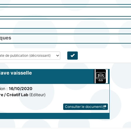
iques
ave vaisselle 
on :
16/10/2020
e / Créatif Lab
(Editeur)
Consulter le document