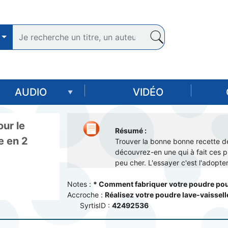
Aller
au
contenu
principal
AUDIO
VIDÉO
ur le
Résumé :
e en 2
Trouver la bonne bonne recette de p
découvrez-en une qui à fait ces pre
peu cher. L'essayer c'est l'adopter
Notes :
* Comment fabriquer votre poudre pour 
Accroche :
Réalisez votre poudre lave-vaisselle
SyrtisID :
42492536