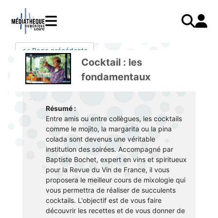
Aller
au
contenu
principal
LIVRES
Mode d'emploi
<< Page précédente
Catalogue
Menu
Mon
Cocktail : les
Mon compte
PRESSE
E-books
mobile
compte
fondamentaux
responsive
AUDIO
Mangas
J'AI DEJA UN COMPTE
mobile
Livres audio
Je me connecte
VIDÉO
Musique
Résumé :
Entre amis ou entre collègues, les cocktails
Je me connecte pour la première fois
COURS EN LIGNE
Podcasts Radio France
comme le mojito, la margarita ou la pina
JE N'AI PAS DE COMPTE
JEUNESSE
Livres audio
colada sont devenus une véritable
institution des soirées. Accompagné par
Je me préinscris
Baptiste Bochet, expert en vins et spiritueux
pour la Revue du Vin de France, il vous
J'AI BESOIN D'AIDE
proposera le meilleur cours de mixologie qui
vous permettra de réaliser de succulents
Aide à la connexion
cocktails. L'objectif est de vous faire
J'ai oublié mon mot de passe
découvrir les recettes et de vous donner de