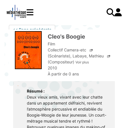
Aller
au
contenu
principal
LIVRES
Mode d'emploi
<< Page précédente
Catalogue
Menu
Mon
Cleo's Boogie
Mon compte
PRESSE
E-books
mobile
compte
Film
responsive
AUDIO
Mangas
J'AI DEJA UN COMPTE
Collectif Camera-etc
mobile
(Scénariste)
,
Labaye, Mathieu
Livres audio
Je me connecte
VIDÉO
Musique
(Compositeur)
Voir plus
2010
Je me connecte pour la première fois
COURS EN LIGNE
Podcasts Radio France
À partir de 0 ans
JE N'AI PAS DE COMPTE
JEUNESSE
Livres audio
Résumé :
Je me préinscris
Deux vieux amis, vivant avec leur chatte
J'AI BESOIN D'AIDE
dans un appartement défraichi, revivent
l’atmosphère percussive et endiablée du
Aide à la connexion
Boogie-Woogie de leur jeunesse. Un court-
métrage musical tendre et rythmé !
J'ai oublié mon mot de passe
Retrouvez quelques images du making-of