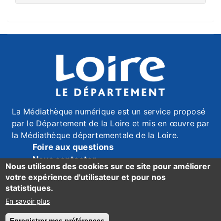
La Médiathèque numérique est un service proposé
par le Département de la Loire et mis en œuvre par
la Médiathèque départementale de la Loire.
Foire aux questions
Nous contacter
Nous utilisons des cookies sur ce site pour améliorer
Mentions légales
votre expérience d'utilisateur et pour nos
Données personnelles
statistiques.
Accessibilité du site : mention de conformité ici
En savoir plus
Enregistrer mes préférences
Retirer le consentement