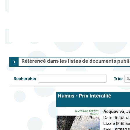
Référencé dans les listes de documents publ
Rechercher
Trier
Humus - Prix Interallié
Acquaviva, 
Date de paruti
Lizzie
(Editeu
EAN :
979103