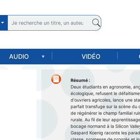
Aller
au
contenu
principal
AUDIO
VIDÉO
Résumé :
Deux étudiants en agronomie, ang
écologique, refusent le défaitisme
d'ouvriers agricoles, lance une s
parfait transfuge sur la scène du c
de régénérer le champ familial ruin
rurale. Au fil de leur apprentissa
bocage normand à la Silicon Valley
Gaspard Koenig raconte les parado
classe, promesse de progrès et in