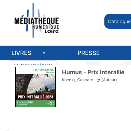
Catalogue
LIVRES
PRESSE
<< Page précédente
Humus - Prix Interallié
Koenig, Gaspard
(Auteur)