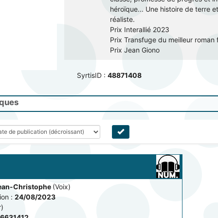
héroïque... Une histoire de terre 
réaliste.
Prix Interallié 2023
Prix Transfuge du meilleur roman 
Prix Jean Giono
SyrtisID :
48871408
iques
Jean-Christophe
(Voix)
on :
24/08/2023
r)
6631412