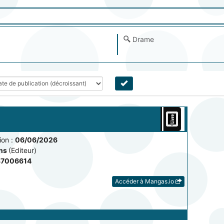
Drame
on :
06/06/2026
ons
(Editeur)
87006614
Accéder à Mangas.io