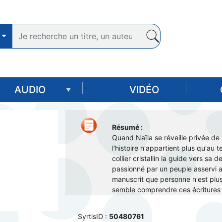
Aller
au
contenu
principal
AUDIO
VIDÉO
Résumé :
Quand Naïla se réveille privée d
l'histoire n'appartient plus qu'a
collier cristallin la guide vers s
passionné par un peuple asservi a
manuscrit que personne n'est plu
semble comprendre ces écritures 
SyrtisID :
50480761