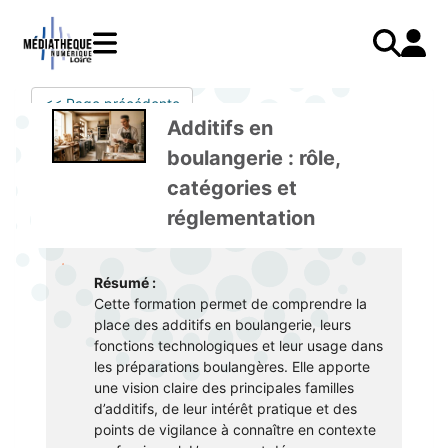
Aller
au
contenu
principal
LIVRES
Mode d'emploi
<< Page précédente
Catalogue
Menu
Mon
Additifs en
Mon compte
PRESSE
E-books
mobile
compte
boulangerie : rôle,
responsive
AUDIO
Mangas
J'AI DEJA UN COMPTE
catégories et
mobile
Livres audio
Je me connecte
VIDÉO
Musique
réglementation
Je me connecte pour la première fois
COURS EN LIGNE
Podcasts Radio France
Résumé :
JE N'AI PAS DE COMPTE
JEUNESSE
Livres audio
Cette formation permet de comprendre la
Je me préinscris
place des additifs en boulangerie, leurs
fonctions technologiques et leur usage dans
J'AI BESOIN D'AIDE
les préparations boulangères. Elle apporte
une vision claire des principales familles
Aide à la connexion
d’additifs, de leur intérêt pratique et des
points de vigilance à connaître en contexte
J'ai oublié mon mot de passe