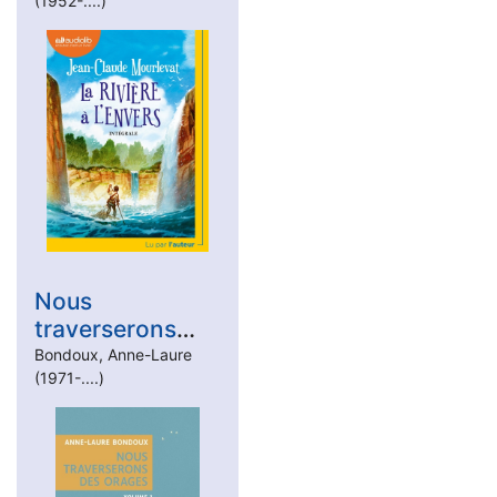
(1952-....)
Nous
traverserons
des orages
Bondoux, Anne-Laure
(1971-....)