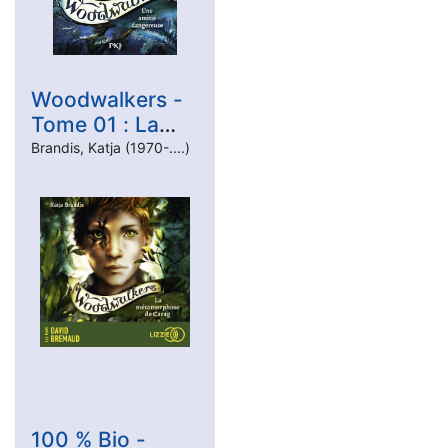
Woodwalkers -
Tome 01 : La
métamorphose
Brandis, Katja (1970-....)
de Carag
100 % Bio -