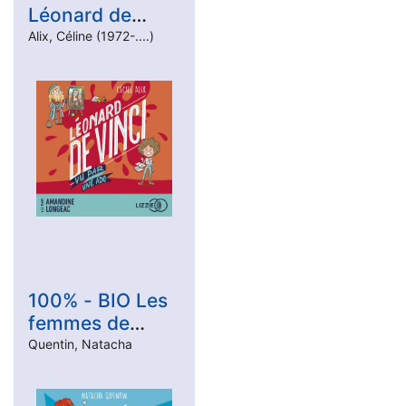
Léonard de
Vinci vu par une
Alix, Céline (1972-....)
ado
100% - BIO Les
femmes de
sciences vues
Quentin, Natacha
par une ado un
peu vénère