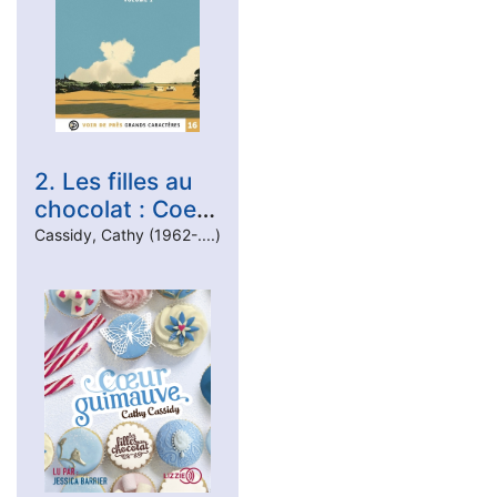
2. Les filles au
chocolat : Coeur
guimauve
Cassidy, Cathy (1962-....)