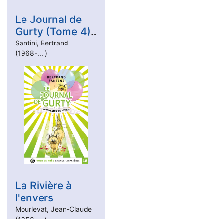
Le Journal de
Gurty (Tome 4)
- Printemps de
Santini, Bertrand
(1968-....)
chien
La Rivière à
l'envers
Mourlevat, Jean-Claude