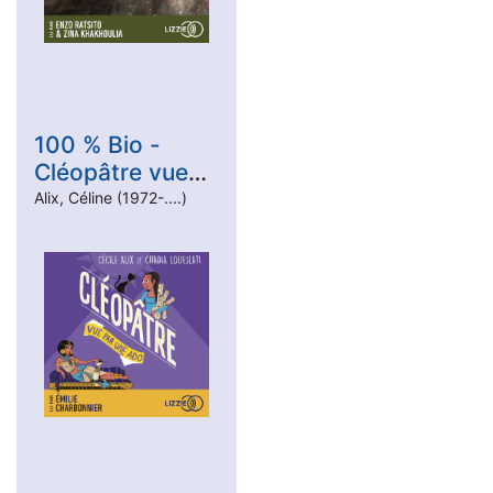
100 % Bio -
Cléopâtre vue
par une ado
Alix, Céline (1972-....)