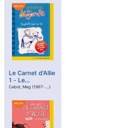
Le Carnet d'Allie
1 - Le
Déménagement
Cabot, Meg (1967-....)