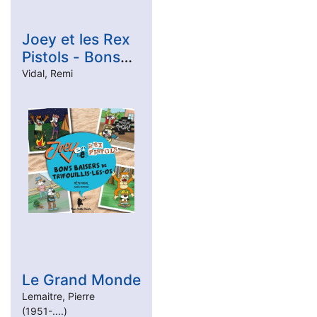
Joey et les Rex
Pistols - Bons
baisers de
Vidal, Remi
Trifouillis-les-Os
Le Grand Monde
Lemaitre, Pierre
(1951-....)