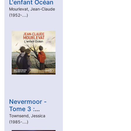
L'enfant Océan
Mourlevat, Jean-Claude
(1952-....)
Nevermoor -
Tome 3 :
Hollowpox
Townsend, Jessica
(1985-....)