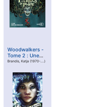
Woodwalkers -
Tome 2 : Une
amitié
Brandis, Katja (1970-....)
dangereuse