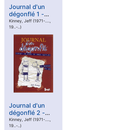
Journal d'un
dégonflé 1 -
Carnet de bord
Kinney, Jeff (1971-....,
19..-..)
de Greg Heffley
Journal d'un
dégonflé 2 -
Rodrick fait sa
Kinney, Jeff (1971-....,
19..-..)
loi